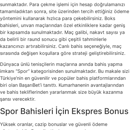
sunmaktadır. Para çekme işlemi için hesap doğrulamanızı
tamamladıktan sonra, site üzerinden tercih ettiğiniz ödeme
yöntemini kullanarak hızlıca para çekebilirsiniz. Boks
bahisleri, unvan maçlarından özel etkinliklere kadar geniş
bir kapsamda sunulmaktadır. Maç galibi, nakavt sayısı ya
da belirli bir raund sonucu gibi çeşitli tahminlerle
kazancınızı artırabilirsiniz. Canlı bahis seçeneğiyle, maç
sırasında değişen koşullara göre strateji geliştirebilirsiniz.
Dünyaca ünlü tenisçilerin maçlarına anında bahis yapma
imkanı ‘’Spor’’ kategorisinden sunulmaktadır. Bu makale sizi
Türkiye’nin en güvenilir ve popüler bahis platformlarından
biri olan BaşarıBet’i tanıttı. Kumarhanenin avantajlarından
ve bahis tekliflerinden yararlanmak size büyük kazanma
şansı verecektir.
Spor Bahisleri İçin Ekspres Bonus
Yüksek oranlar, cazip bonuslar ve güvenli ödeme