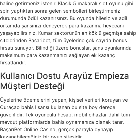
haline getirmeniz istenir. Klasik 5 makaralı slot oyunu gibi
spin yaptıktan sonra gelen sembolleri birleştirmeniz
durumunda ödül kazanırsınız. Bu oyunda hilesiz ve adil
ortamda şansınızı deneyerek para kazanma heyecanı
yaşayabilirsiniz. Kumar sektörünün en köklü geçmişe sahip
sitelerinden Basaribet, tüm üyelerine çok sayıda bonus
fırsatı sunuyor. Bilindiği üzere bonuslar, şans oyunlarında
maksimum para kazanmanızı sağlayan ek kazanç
fırsatlarıdır.
Kullanıcı Dostu Arayüz Empieza
Müşteri Desteği
Üyelerine ödemelerini yapan, kişisel verileri koruyan ve
Curaçao bahis lisansı kullanan bu site boy derece
güvenlidir. Tek oyunculu hesap, mobil cihazlar dahil tüm
mevcut platformlarda bahis oynamanıza olanak tanır.
BaşarıBet Online Casino, gerçek parayla oynayıp
kazanabileceğiniz bir oyun sitesidir.