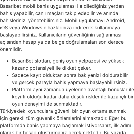
Basaribet mobil bahis uygulaması ile dilediğiniz yerden
bahis yapabilir, canlı maçları takip edebilir ve anında
bahislerinizi yönetebilirsiniz. Mobil uygulamayı Android,
iOS veya Windows cihazlarınıza indirerek kullanmaya
başlayabilirsiniz. Kullanıcıların güvenliğinin sağlanması
açısından hesap ya da belge doğrulamaları son derece
önemlidir.
BaşarıBet slotları, geniş oyun yelpazesi ve yüksek
kazanç potansiyeli ile dikkat çeker.
Sadece kayıt olduktan sonra bakiyenizi doldurabilir
ve gerçek parayla bahis yapmaya başlayabilirsiniz.
Platform aynı zamanda üyelerine avantajlı bonuslar ile
keyifli olduğu kadar daha düşük riskler ile kazançlı bir
oyun deneyimi de sunmaktadır.
Türkiye’deki oyunculara güvenli bir oyun ortamı sunmak
için gerekli tüm güvenlik önlemlerini almaktadır. Eğer bu
platformda bahis yapmaya başlamak istiyorsanız, ilk adım
olarak bir hesap oluşturmanız gerekmektedir. Bu yazıda,