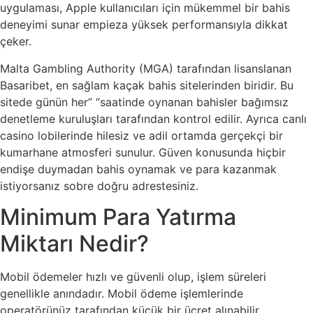
uygulaması, Apple kullanıcıları için mükemmel bir bahis
deneyimi sunar empieza yüksek performansıyla dikkat
çeker.
Malta Gambling Authority (MGA) tarafından lisanslanan
Basaribet, en sağlam kaçak bahis sitelerinden biridir. Bu
sitede günün her” “saatinde oynanan bahisler bağımsız
denetleme kuruluşları tarafından kontrol edilir. Ayrıca canlı
casino lobilerinde hilesiz ve adil ortamda gerçekçi bir
kumarhane atmosferi sunulur. Güven konusunda hiçbir
endişe duymadan bahis oynamak ve para kazanmak
istiyorsanız sobre doğru adrestesiniz.
Minimum Para Yatırma
Miktarı Nedir?
Mobil ödemeler hızlı ve güvenli olup, işlem süreleri
genellikle anındadır. Mobil ödeme işlemlerinde
operatörünüz tarafından küçük bir ücret alınabilir.