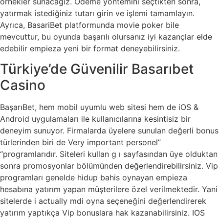
örnekler sunacağız. Ödeme yöntemini seçtikten sonra,
yatırmak istediğiniz tutarı girin ve işlemi tamamlayın.
Ayrıca, BasariBet platformunda movie poker bile
mevcuttur, bu oyunda başarılı olursanız iyi kazançlar elde
edebilir empieza yeni bir format deneyebilirsiniz.
Türkiye’de Güvenilir Basarıbet
Casino
BaşarıBet, hem mobil uyumlu web sitesi hem de iOS &
Android uygulamaları ile kullanıcılarına kesintisiz bir
deneyim sunuyor. Firmalarda üyelere sunulan değerli bonus
türlerinden biri de Very important personel”
“programlarıdır. Siteleri kullan g ı sayfasından üye olduktan
sonra promosyonlar bölümünden değerlendirebilirsiniz. Vip
programları genelde hidup bahis oynayan empieza
hesabına yatırım yapan müşterilere özel verilmektedir. Yani
sitelerde i actually mdi oyna seçeneğini değerlendirerek
yatırım yaptıkça Vip bonuslara hak kazanabilirsiniz. IOS