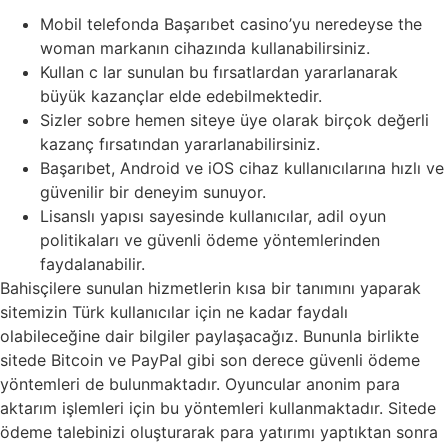
Mobil telefonda Başarıbet casino’yu neredeyse the
woman markanın cihazında kullanabilirsiniz.
Kullan c lar sunulan bu fırsatlardan yararlanarak
büyük kazançlar elde edebilmektedir.
Sizler sobre hemen siteye üye olarak birçok değerli
kazanç fırsatından yararlanabilirsiniz.
Başarıbet, Android ve iOS cihaz kullanıcılarına hızlı ve
güvenilir bir deneyim sunuyor.
Lisanslı yapısı sayesinde kullanıcılar, adil oyun
politikaları ve güvenli ödeme yöntemlerinden
faydalanabilir.
Bahisçilere sunulan hizmetlerin kısa bir tanımını yaparak
sitemizin Türk kullanıcılar için ne kadar faydalı
olabileceğine dair bilgiler paylaşacağız. Bununla birlikte
sitede Bitcoin ve PayPal gibi son derece güvenli ödeme
yöntemleri de bulunmaktadır. Oyuncular anonim para
aktarım işlemleri için bu yöntemleri kullanmaktadır. Sitede
ödeme talebinizi oluşturarak para yatırımı yaptıktan sonra