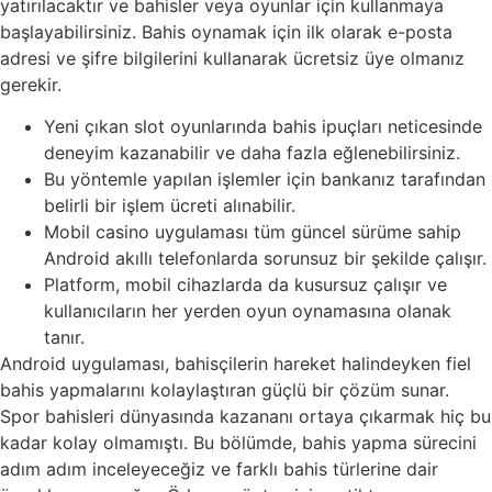
yatırılacaktır ve bahisler veya oyunlar için kullanmaya
başlayabilirsiniz. Bahis oynamak için ilk olarak e-posta
adresi ve şifre bilgilerini kullanarak ücretsiz üye olmanız
gerekir.
Yeni çıkan slot oyunlarında bahis ipuçları neticesinde
deneyim kazanabilir ve daha fazla eğlenebilirsiniz.
Bu yöntemle yapılan işlemler için bankanız tarafından
belirli bir işlem ücreti alınabilir.
Mobil casino uygulaması tüm güncel sürüme sahip
Android akıllı telefonlarda sorunsuz bir şekilde çalışır.
Platform, mobil cihazlarda da kusursuz çalışır ve
kullanıcıların her yerden oyun oynamasına olanak
tanır.
Android uygulaması, bahisçilerin hareket halindeyken fiel
bahis yapmalarını kolaylaştıran güçlü bir çözüm sunar.
Spor bahisleri dünyasında kazananı ortaya çıkarmak hiç bu
kadar kolay olmamıştı. Bu bölümde, bahis yapma sürecini
adım adım inceleyeceğiz ve farklı bahis türlerine dair