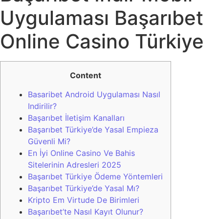
Uygulaması Başarıbet
Online Casino Türkiye
Content
Basaribet Android Uygulaması Nasıl
Indirilir?
Başarıbet İletişim Kanalları
Başarıbet Türkiye’de Yasal Empieza
Güvenli Mi?
En İyi Online Casino Ve Bahis
Sitelerinin Adresleri 2025
Başarıbet Türkiye Ödeme Yöntemleri
Başarıbet Türkiye’de Yasal Mı?
Kripto Em Virtude De Birimleri
Başarıbet’te Nasıl Kayıt Olunur?