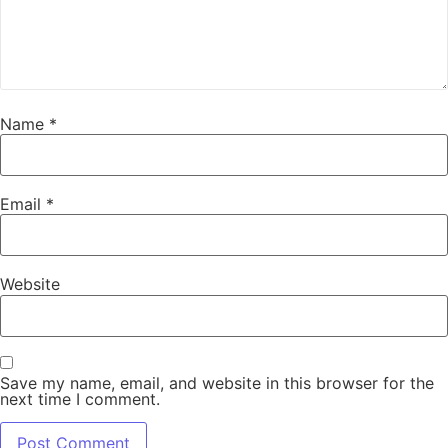
Name
*
Email
*
Website
Save my name, email, and website in this browser for the
next time I comment.