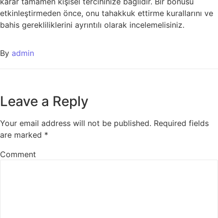
karar tamamen kişisel tercihinize bağlıdır. Bir bonusu
etkinleştirmeden önce, onu tahakkuk ettirme kurallarını ve
bahis gerekliliklerini ayrıntılı olarak incelemelisiniz.
By
admin
Leave a Reply
Your email address will not be published.
Required fields
are marked
*
Comment