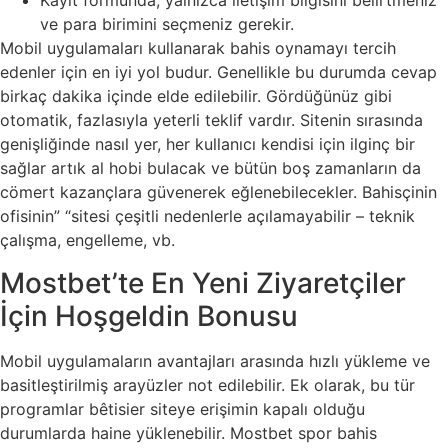
Kayıt formunda, yalnızca iletişim bilgisini belirtmeniz
ve para birimini seçmeniz gerekir.
Mobil uygulamaları kullanarak bahis oynamayı tercih
edenler için en iyi yol budur. Genellikle bu durumda cevap
birkaç dakika içinde elde edilebilir. Gördüğünüz gibi
otomatik, fazlasıyla yeterli teklif vardır. Sitenin sırasında
genişliğinde nasıl yer, her kullanıcı kendisi için ilginç bir
sağlar artık al hobi bulacak ve bütün boş zamanların da
cömert kazançlara güvenerek eğlenebilecekler. Bahisçinin
ofisinin” “sitesi çeşitli nedenlerle açılamayabilir – teknik
çalışma, engelleme, vb.
Mostbet’te En Yeni Ziyaretçiler
İçin Hoşgeldin Bonusu
Mobil uygulamaların avantajları arasında hızlı yükleme ve
basitleştirilmiş arayüzler not edilebilir. Ek olarak, bu tür
programlar bêtisier siteye erişimin kapalı olduğu
durumlarda haine yüklenebilir. Mostbet spor bahis