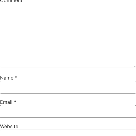
Comment
Name
*
Email
*
Website