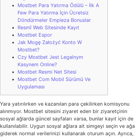
Mostbet Para Yatırma Ödülü – İlk A
Few Para Yatırma İçin Ücretsiz
Döndürmeler Empieza Bonuslar
Resmî Web Sitesinde Kayıt
Mostbet Espor
Jak Mogę Założyć Konto W
Mostbet?
Czy Mostbet Jest Legalnym
Kasynem Online?
Mostbet Resmi Net Sitesi
Mostbet Com Mobil Sürümü Ve
Uygulaması
Yara yatırılırken ve kazanılan para çekilirken komisyonu
alınmıyor. Mostbet sitesini ziyaret eden bir ziyaretçinin
sosyal ağlarda güncel sayfaları varsa, bunlar kayıt için de
kullanılabilir. Uygun sosyal ağlara ait simgeyi seçin ve ağa
giderek normal verilerinizi kullanarak oturum açın. Ayrıca,