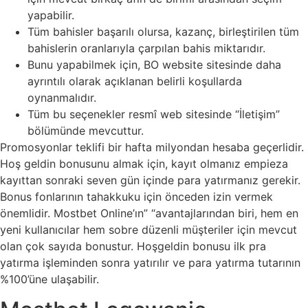
yapabilir.
Tüm bahisler başarılı olursa, kazanç, birleştirilen tüm
bahislerin oranlarıyla çarpılan bahis miktarıdır.
Bunu yapabilmek için, BO website sitesinde daha
ayrıntılı olarak açıklanan belirli koşullarda
oynanmalıdır.
Tüm bu seçenekler resmî web sitesinde “İletişim”
bölümünde mevcuttur.
Promosyonlar teklifi bir hafta milyondan hesaba geçerlidir.
Hoş geldin bonusunu almak için, kayıt olmanız empieza
kayıttan sonraki seven gün içinde para yatırmanız gerekir.
Bonus fonlarının tahakkuku için önceden izin vermek
önemlidir. Mostbet Online’ın” “avantajlarından biri, hem en
yeni kullanıcılar hem sobre düzenli müşteriler için mevcut
olan çok sayıda bonustur. Hoşgeldin bonusu ilk pra
yatırma işleminden sonra yatırılır ve para yatırma tutarının
%100’üne ulaşabilir.