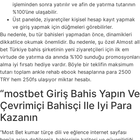
işleminden sonra yatırılır ve afin de yatırma tutarının
%100’üne ulaşabilir.
Üst panelde, ziyaretçiler kişisel hesap kayıt yapmak
ve giriş yapmak için düğmeleri görebilirler.
Bu nedenle, bu tür bahisleri yapmadan önce, dinamikleri
dikkatlice okumak önemlidir. Bu nedenle, şu özel Almost all
bet Türkiye bahis şirketinin yeni ziyaretçileri için ilk em
virtude de yatırma da anında %100 sunduğu promosyonları
alma iyi fırsatı hediye vardır. Böyle bir teklifin maksimum
tutarı toplam ankle rehab ebook hesaplarına para 2500
TRY hem 250fs ulaşıyor miktar hesabı.
“mostbet Giriş Bahis Yapın Ve
Çevrimiçi Bahisçi Ile Iyi Para
Kazanın
“Most Bet kumar türçe dili ve eğlence internet sayfası
henüz aşina değilseniz, bahisçinin kalitesi ve güvenilirliği