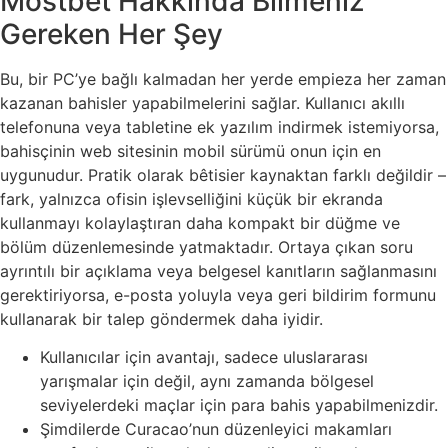
Mostbet Hakkında Bilmeniz
Gereken Her Şey
Bu, bir PC’ye bağlı kalmadan her yerde empieza her zaman
kazanan bahisler yapabilmelerini sağlar. Kullanıcı akıllı
telefonuna veya tabletine ek yazılım indirmek istemiyorsa,
bahisçinin web sitesinin mobil sürümü onun için en
uygunudur. Pratik olarak bêtisier kaynaktan farklı değildir –
fark, yalnızca ofisin işlevselliğini küçük bir ekranda
kullanmayı kolaylaştıran daha kompakt bir düğme ve
bölüm düzenlemesinde yatmaktadır. Ortaya çıkan soru
ayrıntılı bir açıklama veya belgesel kanıtların sağlanmasını
gerektiriyorsa, e-posta yoluyla veya geri bildirim formunu
kullanarak bir talep göndermek daha iyidir.
Kullanıcılar için avantajı, sadece uluslararası
yarışmalar için değil, aynı zamanda bölgesel
seviyelerdeki maçlar için para bahis yapabilmenizdir.
Şimdilerde Curacao’nun düzenleyici makamları