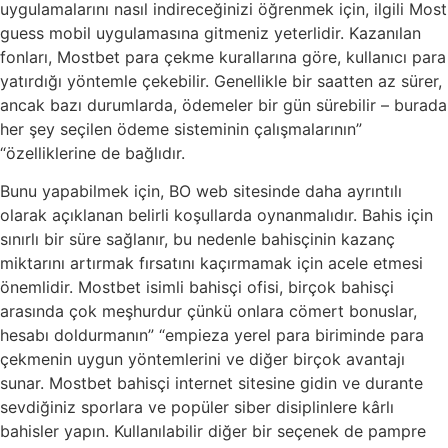
uygulamalarını nasıl indireceğinizi öğrenmek için, ilgili Most
guess mobil uygulamasına gitmeniz yeterlidir. Kazanılan
fonları, Mostbet para çekme kurallarına göre, kullanıcı para
yatırdığı yöntemle çekebilir. Genellikle bir saatten az sürer,
ancak bazı durumlarda, ödemeler bir gün sürebilir – burada
her şey seçilen ödeme sisteminin çalışmalarının”
“özelliklerine de bağlıdır.
Bunu yapabilmek için, BO web sitesinde daha ayrıntılı
olarak açıklanan belirli koşullarda oynanmalıdır. Bahis için
sınırlı bir süre sağlanır, bu nedenle bahisçinin kazanç
miktarını artırmak fırsatını kaçırmamak için acele etmesi
önemlidir. Mostbet isimli bahisçi ofisi, birçok bahisçi
arasında çok meşhurdur çünkü onlara cömert bonuslar,
hesabı doldurmanın” “empieza yerel para biriminde para
çekmenin uygun yöntemlerini ve diğer birçok avantajı
sunar. Mostbet bahisçi internet sitesine gidin ve durante
sevdiğiniz sporlara ve popüler siber disiplinlere kârlı
bahisler yapın. Kullanılabilir diğer bir seçenek de pampre