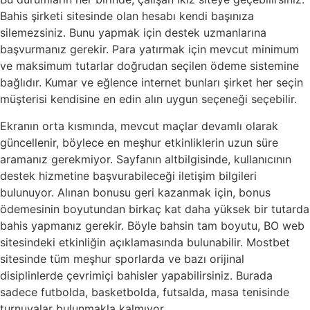
Bahis şirketi sitesinde olan hesabı kendi başınıza
silemezsiniz. Bunu yapmak için destek uzmanlarına
başvurmanız gerekir. Para yatırmak için mevcut minimum
ve maksimum tutarlar doğrudan seçilen ödeme sistemine
bağlıdır. Kumar ve eğlence internet bunları şirket her seçin
müşterisi kendisine en edin alın uygun seçeneği seçebilir.
Ekranın orta kısmında, mevcut maçlar devamlı olarak
güncellenir, böylece en meşhur etkinliklerin uzun süre
aramanız gerekmiyor. Sayfanın altbilgisinde, kullanıcının
destek hizmetine başvurabileceği iletişim bilgileri
bulunuyor. Alınan bonusu geri kazanmak için, bonus
ödemesinin boyutundan birkaç kat daha yüksek bir tutarda
bahis yapmanız gerekir. Böyle bahsin tam boyutu, BO web
sitesindeki etkinliğin açıklamasında bulunabilir. Mostbet
sitesinde tüm meşhur sporlarda ve bazı orijinal
disiplinlerde çevrimiçi bahisler yapabilirsiniz. Burada
sadece futbolda, basketbolda, futsalda, masa tenisinde
turnuvalar bulunmakla kalmıyor.