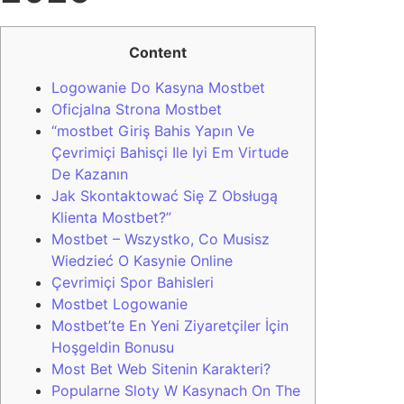
Content
Logowanie Do Kasyna Mostbet
Oficjalna Strona Mostbet
“mostbet Giriş Bahis Yapın Ve
Çevrimiçi Bahisçi Ile Iyi Em Virtude
De Kazanın
Jak Skontaktować Się Z Obsługą
Klienta Mostbet?”
Mostbet – Wszystko, Co Musisz
Wiedzieć O Kasynie Online
Çevrimiçi Spor Bahisleri
Mostbet Logowanie
Mostbet’te En Yeni Ziyaretçiler İçin
Hoşgeldin Bonusu
Most Bet Web Sitenin Karakteri?
Popularne Sloty W Kasynach On The