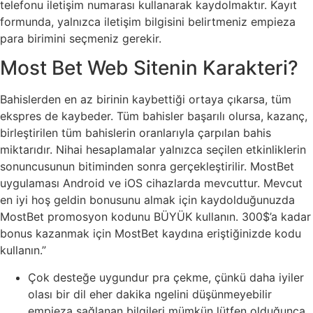
telefonu iletişim numarası kullanarak kaydolmaktır. Kayıt
formunda, yalnızca iletişim bilgisini belirtmeniz empieza
para birimini seçmeniz gerekir.
Most Bet Web Sitenin Karakteri?
Bahislerden en az birinin kaybettiği ortaya çıkarsa, tüm
ekspres de kaybeder. Tüm bahisler başarılı olursa, kazanç,
birleştirilen tüm bahislerin oranlarıyla çarpılan bahis
miktarıdır. Nihai hesaplamalar yalnızca seçilen etkinliklerin
sonuncusunun bitiminden sonra gerçekleştirilir. MostBet
uygulaması Android ve iOS cihazlarda mevcuttur. Mevcut
en iyi hoş geldin bonusunu almak için kaydolduğunuzda
MostBet promosyon kodunu BÜYÜK kullanın. 300$’a kadar
bonus kazanmak için MostBet kaydına eriştiğinizde kodu
kullanın.”
Çok desteğe uygundur pra çekme, çünkü daha iyiler
olası bir dil eher dakika ngelini düşünmeyebilir
empieza sağlanan bilgileri mümkün lütfen olduğunca