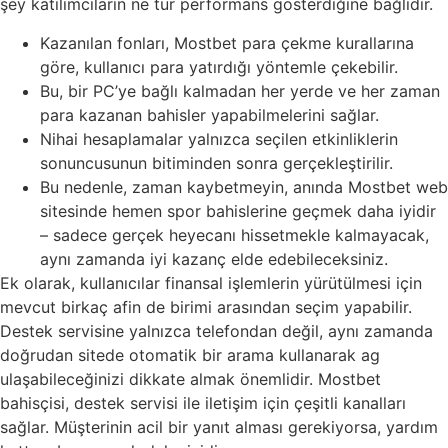
şey katılımcıların ne tür performans gösterdiğine bağlıdır.
Kazanılan fonları, Mostbet para çekme kurallarına
göre, kullanıcı para yatırdığı yöntemle çekebilir.
Bu, bir PC’ye bağlı kalmadan her yerde ve her zaman
para kazanan bahisler yapabilmelerini sağlar.
Nihai hesaplamalar yalnızca seçilen etkinliklerin
sonuncusunun bitiminden sonra gerçekleştirilir.
Bu nedenle, zaman kaybetmeyin, anında Mostbet web
sitesinde hemen spor bahislerine geçmek daha iyidir
– sadece gerçek heyecanı hissetmekle kalmayacak,
aynı zamanda iyi kazanç elde edebileceksiniz.
Ek olarak, kullanıcılar finansal işlemlerin yürütülmesi için
mevcut birkaç afin de birimi arasından seçim yapabilir.
Destek servisine yalnızca telefondan değil, aynı zamanda
doğrudan sitede otomatik bir arama kullanarak ag
ulaşabileceğinizi dikkate almak önemlidir. Mostbet
bahisçisi, destek servisi ile iletişim için çeşitli kanalları
sağlar. Müşterinin acil bir yanıt alması gerekiyorsa, yardım