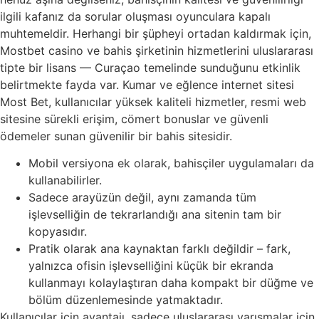
ilgili kafanız da sorular oluşması oyunculara kapalı
muhtemeldir. Herhangi bir şüpheyi ortadan kaldırmak için,
Mostbet casino ve bahis şirketinin hizmetlerini uluslararası
tipte bir lisans — Curaçao temelinde sunduğunu etkinlik
belirtmekte fayda var. Kumar ve eğlence internet sitesi
Most Bet, kullanıcılar yüksek kaliteli hizmetler, resmi web
sitesine sürekli erişim, cömert bonuslar ve güvenli
ödemeler sunan güvenilir bir bahis sitesidir.
Mobil versiyona ek olarak, bahisçiler uygulamaları da
kullanabilirler.
Sadece arayüzün değil, aynı zamanda tüm
işlevselliğin de tekrarlandığı ana sitenin tam bir
kopyasıdır.
Pratik olarak ana kaynaktan farklı değildir – fark,
yalnızca ofisin işlevselliğini küçük bir ekranda
kullanmayı kolaylaştıran daha kompakt bir düğme ve
bölüm düzenlemesinde yatmaktadır.
Kullanıcılar için avantajı, sadece uluslararası yarışmalar için