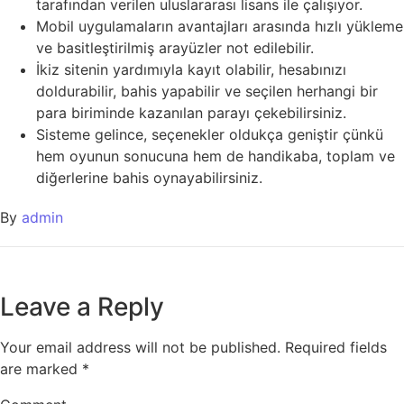
tarafından verilen uluslararası lisans ile çalışıyor.
Mobil uygulamaların avantajları arasında hızlı yükleme
ve basitleştirilmiş arayüzler not edilebilir.
İkiz sitenin yardımıyla kayıt olabilir, hesabınızı
doldurabilir, bahis yapabilir ve seçilen herhangi bir
para biriminde kazanılan parayı çekebilirsiniz.
Sisteme gelince, seçenekler oldukça geniştir çünkü
hem oyunun sonucuna hem de handikaba, toplam ve
diğerlerine bahis oynayabilirsiniz.
By
admin
Leave a Reply
Your email address will not be published.
Required fields
are marked
*